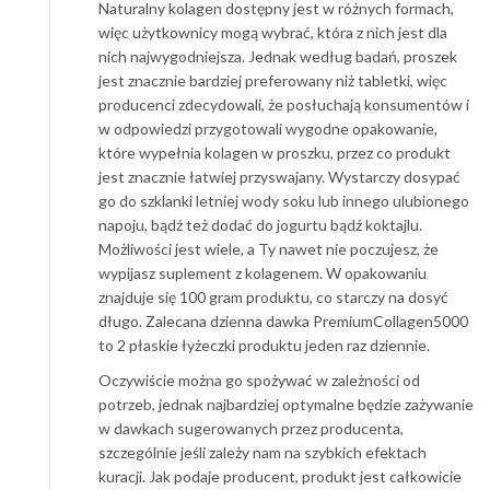
Naturalny kolagen dostępny jest w różnych formach,
więc użytkownicy mogą wybrać, która z nich jest dla
nich najwygodniejsza. Jednak według badań, proszek
jest znacznie bardziej preferowany niż tabletki, więc
producenci zdecydowali, że posłuchają konsumentów i
w odpowiedzi przygotowali wygodne opakowanie,
które wypełnia kolagen w proszku, przez co produkt
jest znacznie łatwiej przyswajany. Wystarczy dosypać
go do szklanki letniej wody soku lub innego ulubionego
napoju, bądź też dodać do jogurtu bądź koktajlu.
Możliwości jest wiele, a Ty nawet nie poczujesz, że
wypijasz suplement z kolagenem. W opakowaniu
znajduje się 100 gram produktu, co starczy na dosyć
długo. Zalecana dzienna dawka PremiumCollagen5000
to 2 płaskie łyżeczki produktu jeden raz dziennie.
Oczywiście można go spożywać w zależności od
potrzeb, jednak najbardziej optymalne będzie zażywanie
w dawkach sugerowanych przez producenta,
szczególnie jeśli zależy nam na szybkich efektach
kuracji. Jak podaje producent, produkt jest całkowicie