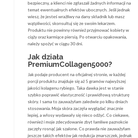
bezpieczny, a klienci nie zgłaszali żadnych informacji na
temat ewentualnych efektów ubocznych. Jeśli jednak
wiesz, że jesteś wrażliwy na dany składnik lub masz
wątpliwości, skonsultuj się ze swoim lekarzem.
Produktu nie powinny również przyjmować kobiety w
ciąży oraz karmiące piersią. Po otwarciu opakowania,
należy spożyć w ciągu 30 dni.
Jak działa
PremiumCollagen5000?
Jak podaje producent na oficjalnej stronie, w każdej
porcji produktu znajduje się aż 5 gramów najwyższej
jakości kolagenu rybiego. Taka dawka jest w stanie
szybko poprawić elastyczność i prawidłową strukturę
skóry. I sama to zauważyłam zaledwie po kilku dniach
stosowania. Moja skóra zaczęła wyglądać znacznie
lepiej, a włosy wydawały się nieco odżyć. Co ciekawe,
również i moje zdecydowanie zbyt łamliwe paznokcie
zaczęły rosnąć jak szalone. Co prawda nie zauważyłam
jeszcze takich efektów jak redukcja zmarszczek, jednak