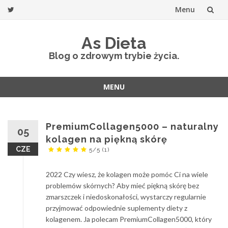
Menu
Przejdź
As Dieta
do
Blog o zdrowym trybie życia.
treści
MENU
Przejdź
do
treści
PremiumCollagen5000 – naturalny
05
kolagen na piękną skórę
CZE
5/5
(1)
2022 Czy wiesz, że kolagen może pomóc Ci na wiele
problemów skórnych? Aby mieć piękną skórę bez
zmarszczek i niedoskonałości, wystarczy regularnie
przyjmować odpowiednie suplementy diety z
kolagenem. Ja polecam PremiumCollagen5000, który