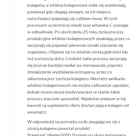
kolagenu, a włókna kolagenowe stale się wymieniają,
ponieważ gdy ulegają zerwani, na ich miejscu
natychmiast pojawiają się całkiem nowe. W tych
procesach uczestniczy miedź oraz witamina C pomaga
w odbudowie. Po ukończeniu 25 roku życia procesy
produkcyjne włókien kolagenowych zwalniają, przez co
zaczynają się pojawiać pierwsze oznaki starzenia się
organizmu. Objawia się to właśnie utratą jędrności lub
też suchością skóry. U kobiet takie procesy zaczynają
się jeszcze bardziej nasilać po menopauzie, poprzez
zmniejszenie wydzielania estrogenu, przez co
zaburzona jest synteza kolagenu. Niestety zanikaniu
włókien kolagenowych nie można całkowicie zapobiec,
jednak nowoczesna medycyna jest w stanie takie
procesy znacznie spowolnić. Najskuteczniejsze w tej
kwestii są suplementy diety dostarczające kolagen od
wewnątrz.
W odpowiedzi na potrzeby osób zmagającym się z
utratą kolagenu powstał produkt
PremiumCollagen5000. Posiada on skoncentrowaną