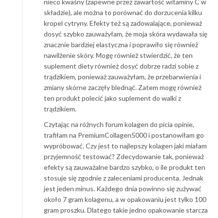
nieco kwaśny (zapewne przez zawartość witaminy C w
składzie), ale można to porównać do dorzucenia kilku
kropel cytryny. Efekty też są zadowalające, ponieważ
dosyć szybko zauważyłam, że moja skóra wydawała się
znacznie bardziej elastyczna i poprawiło się również
nawilżenie skóry. Mogę również stwierdzić, że ten
suplement diety również dosyć dobrze radzi sobie z
trądzikiem, ponieważ zauważyłam, że przebarwienia i
zmiany skórne zaczęły blednąć. Zatem mogę również
ten produkt polecić jako suplement do walki z
trądzikiem.
Czytając na różnych forum kolagen do picia opinie,
trafiłam na PremiumCollagen5000 i postanowiłam go
wypróbować. Czy jest to najlepszy kolagen jaki miałam
przyjemność testować? Zdecydowanie tak, ponieważ
efekty są zauważalne bardzo szybko, o ile produkt ten
stosuje się zgodnie z zaleceniami producenta. Jednak
jest jeden minus. Każdego dnia powinno się zużywać
około 7 gram kolagenu, a w opakowaniu jest tylko 100
gram proszku. Dlatego takie jedno opakowanie starcza