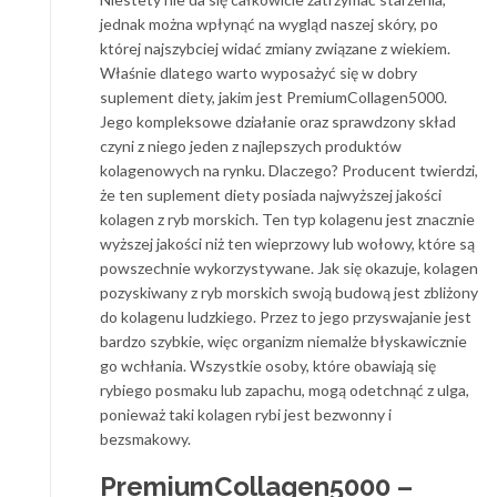
jednak można wpłynąć na wygląd naszej skóry, po
której najszybciej widać zmiany związane z wiekiem.
Właśnie dlatego warto wyposażyć się w dobry
suplement diety, jakim jest PremiumCollagen5000.
Jego kompleksowe działanie oraz sprawdzony skład
czyni z niego jeden z najlepszych produktów
kolagenowych na rynku. Dlaczego? Producent twierdzi,
że ten suplement diety posiada najwyższej jakości
kolagen z ryb morskich. Ten typ kolagenu jest znacznie
wyższej jakości niż ten wieprzowy lub wołowy, które są
powszechnie wykorzystywane. Jak się okazuje, kolagen
pozyskiwany z ryb morskich swoją budową jest zbliżony
do kolagenu ludzkiego. Przez to jego przyswajanie jest
bardzo szybkie, więc organizm niemalże błyskawicznie
go wchłania. Wszystkie osoby, które obawiają się
rybiego posmaku lub zapachu, mogą odetchnąć z ulga,
ponieważ taki kolagen rybi jest bezwonny i
bezsmakowy.
PremiumCollagen5000 –