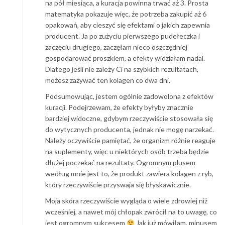
na pół miesiąca, a kuracja powinna trwać aż 3. Prosta
matematyka pokazuje więc, że potrzeba zakupić aż 6
opakowań, aby cieszyć się efektami o jakich zapewnia
producent. Ja po zużyciu pierwszego pudełeczka i
zaczęciu drugiego, zaczęłam nieco oszczędniej
gospodarować proszkiem, a efekty widziałam nadal.
Dlatego jeśli nie zależy Ci na szybkich rezultatach,
możesz zażywać ten kolagen co dwa dni.
Podsumowując, jestem ogólnie zadowolona z efektów
kuracji. Podejrzewam, że efekty byłyby znacznie
bardziej widoczne, gdybym rzeczywiście stosowała się
do wytycznych producenta, jednak nie mogę narzekać.
Należy oczywiście pamiętać, że organizm różnie reaguje
na suplementy, więc u niektórych osób trzeba będzie
dłużej poczekać na rezultaty. Ogromnym plusem
według mnie jest to, że produkt zawiera kolagen z ryb,
który rzeczywiście przyswaja się błyskawicznie.
Moja skóra rzeczywiście wygląda o wiele zdrowiej niż
wcześniej, a nawet mój chłopak zwrócił na to uwagę, co
jest ogromnym sukcesem
Jak już mówiłam, minusem