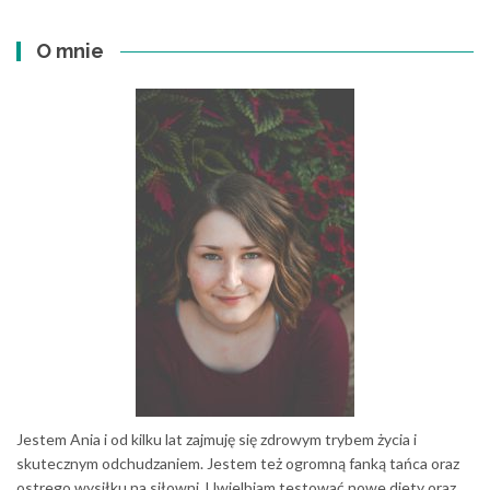
O mnie
Jestem Ania i od kilku lat zajmuję się zdrowym trybem życia i
skutecznym odchudzaniem. Jestem też ogromną fanką tańca oraz
ostrego wysiłku na siłowni. Uwielbiam testować nowe diety oraz