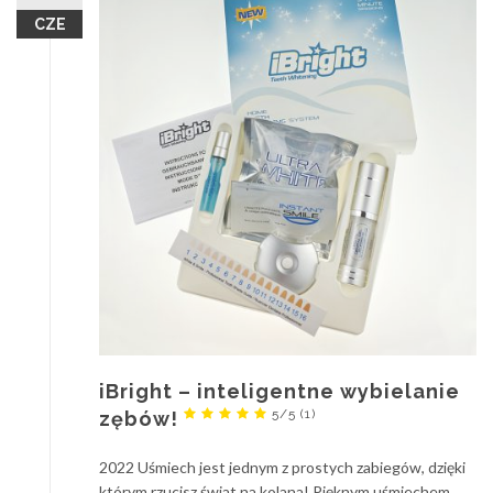
CZE
iBright – inteligentne wybielanie
5/5
(1)
zębów!
2022 Uśmiech jest jednym z prostych zabiegów, dzięki
którym rzucisz świat na kolana! Pięknym uśmiechem