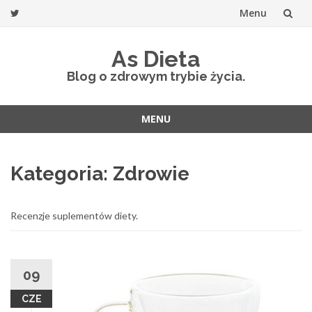
Menu
Przejdź
As Dieta
do
Blog o zdrowym trybie życia.
treści
MENU
Przejdź
do
Kategoria: Zdrowie
treści
Recenzje suplementów diety.
09
CZE