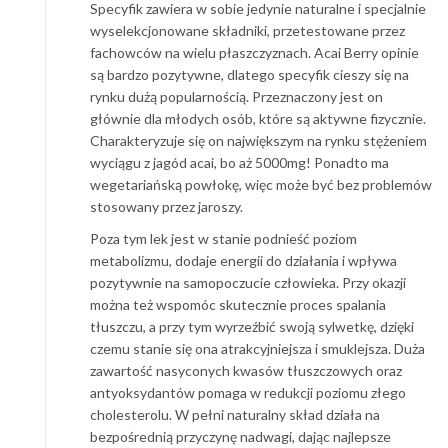
Specyfik zawiera w sobie jedynie naturalne i specjalnie
wyselekcjonowane składniki, przetestowane przez
fachowców na wielu płaszczyznach. Acai Berry opinie
są bardzo pozytywne, dlatego specyfik cieszy się na
rynku dużą popularnością. Przeznaczony jest on
głównie dla młodych osób, które są aktywne fizycznie.
Charakteryzuje się on największym na rynku stężeniem
wyciągu z jagód acai, bo aż 5000mg! Ponadto ma
wegetariańską powłokę, więc może być bez problemów
stosowany przez jaroszy.
Poza tym lek jest w stanie podnieść poziom
metabolizmu, dodaje energii do działania i wpływa
pozytywnie na samopoczucie człowieka. Przy okazji
można też wspomóc skutecznie proces spalania
tłuszczu, a przy tym wyrzeźbić swoją sylwetkę, dzięki
czemu stanie się ona atrakcyjniejsza i smuklejsza. Duża
zawartość nasyconych kwasów tłuszczowych oraz
antyoksydantów pomaga w redukcji poziomu złego
cholesterolu. W pełni naturalny skład działa na
bezpośrednią przyczynę nadwagi, dając najlepsze