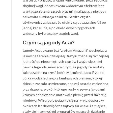
wartości. Ponadto, w opinii wielu kobiet, poza redukcją
zbędnej wagi, dodatkowym widocznym efektem jest
wygładzenie zmarszczek oraz minimalizacja, a niekiedy
całkowita eliminacja cellulitu. Bardzo często
użytkownicy zgłaszali, że efekty są odczuwalne już po
jednej kapsułce, a po około dwóch tygodniach
widoczny był znaczący spadek wagi.
Czym są jagody Acai?
Jagody Acai, zwane też “złotem Amazonii”, pochodzą z
lasów na terenie dzisiejszej Brazylii, znane są tamtejszej
ludności od niepamiętnych czasów i wiąże się z nimi
pewna legenda, mówiąca o tym, że jagody te zostały
tak nazwane na cześć kobiety o imieniu Iaca. Była to
córka wodza jednego z tamtejszych plemion, której
dziecko zostało uśmiercone, ona zaś została znaleziona
przy drzewie, wokół którego rosły krzewy z jagodami,
których odnalezienie uratowało plemię przed śmiercią
głodową. W Europie pojawiły się na rynku dopiero w
okolicach lat dziewięćdziesiątych XX wieku i z miejsca
stały się hitem wśród preparatów mających działanie