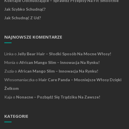
Koktajle Odchudzające – Sprawdź Przepisy Na Fit Smoothie
Jak Szybko Schudnąć?
Jak Schudnąć Z Ud?
NAJNOWSZE KOMENTARZE
Linka
o
Jelly Bear Hair – Słodki Sposób Na Mocne Włosy!
Monia
o
African Mango Slim – Innowacja Na Rynku!
Zuzia
o
African Mango Slim – Innowacja Na Rynku!
Włosomaniaczka
o
Hair Care Panda – Mocniejsze Włosy Dzięki
Żelkom
Kaja
o
Nonacne – Pozbądź Się Trądziku Na Zawsze!
KATEGORIE