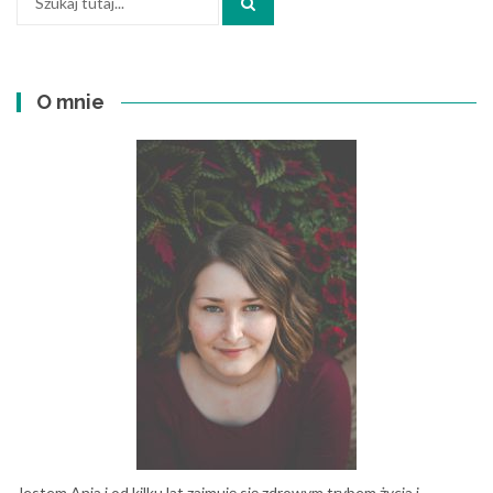
O mnie
Jestem Ania i od kilku lat zajmuję się zdrowym trybem życia i