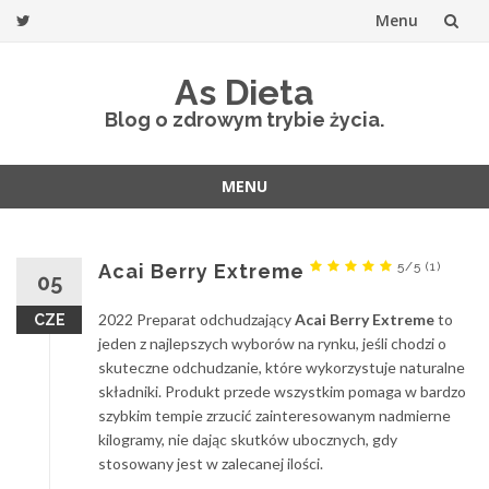
Menu
Przejdź
As Dieta
do
Blog o zdrowym trybie życia.
treści
MENU
Przejdź
do
treści
5/5
(1)
Acai Berry Extreme
05
2022 Preparat odchudzający
Acai Berry Extreme
to
CZE
jeden z najlepszych wyborów na rynku, jeśli chodzi o
skuteczne odchudzanie, które wykorzystuje naturalne
składniki. Produkt przede wszystkim pomaga w bardzo
szybkim tempie zrzucić zainteresowanym nadmierne
kilogramy, nie dając skutków ubocznych, gdy
stosowany jest w zalecanej ilości.