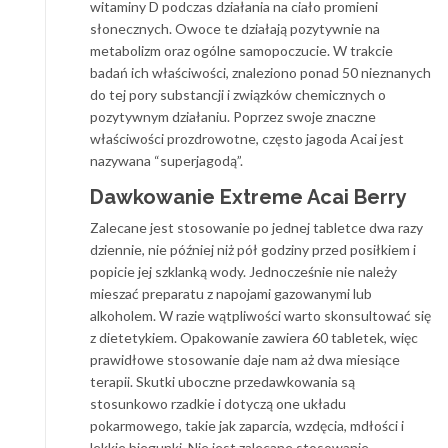
witaminy D podczas działania na ciało promieni
słonecznych. Owoce te działają pozytywnie na
metabolizm oraz ogólne samopoczucie. W trakcie
badań ich właściwości, znaleziono ponad 50 nieznanych
do tej pory substancji i związków chemicznych o
pozytywnym działaniu. Poprzez swoje znaczne
właściwości prozdrowotne, często jagoda Acai jest
nazywana “superjagodą”.
Dawkowanie Extreme Acai Berry
Zalecane jest stosowanie po jednej tabletce dwa razy
dziennie, nie później niż pół godziny przed posiłkiem i
popicie jej szklanką wody. Jednocześnie nie należy
mieszać preparatu z napojami gazowanymi lub
alkoholem. W razie wątpliwości warto skonsultować się
z dietetykiem. Opakowanie zawiera 60 tabletek, więc
prawidłowe stosowanie daje nam aż dwa miesiące
terapii. Skutki uboczne przedawkowania są
stosunkowo rzadkie i dotyczą one układu
pokarmowego, takie jak zaparcia, wzdęcia, mdłości i
lekkie biegunki. Nie jest zalecane stosowanie