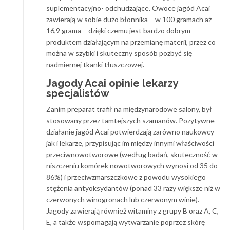
suplementacyjno- odchudzające. Owoce jagód Acai
zawierają w sobie dużo błonnika – w 100 gramach aż
16,9 grama – dzięki czemu jest bardzo dobrym
produktem działającym na przemianę materii, przez co
można w szybki i skuteczny sposób pozbyć się
nadmiernej tkanki tłuszczowej.
Jagody Acai opinie lekarzy
specjalistów
Zanim preparat trafił na międzynarodowe salony, był
stosowany przez tamtejszych szamanów. Pozytywne
działanie jagód Acai potwierdzają zarówno naukowcy
jak i lekarze, przypisując im między innymi właściwości
przeciwnowotworowe (według badań, skuteczność w
niszczeniu komórek nowotworowych wynosi od 35 do
86%) i przeciwzmarszczkowe z powodu wysokiego
stężenia antyoksydantów (ponad 33 razy większe niż w
czerwonych winogronach lub czerwonym winie).
Jagody zawierają również witaminy z grupy B oraz A, C,
E, a także wspomagają wytwarzanie poprzez skórę